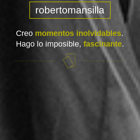
robertomansilla
Creo
momentos inolvidables
.
Hago lo imposible,
fascinante
.