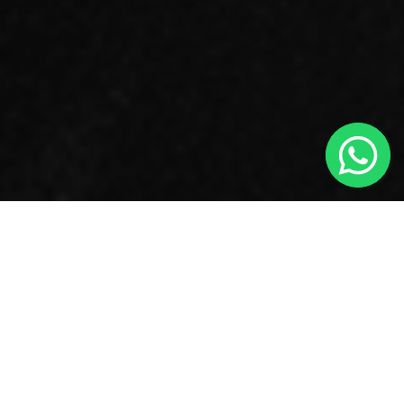

#SHOWS